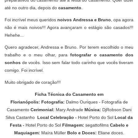
preparativos do casamento até a festa do casamento. Quer dizer
até no outro dia, depois do
casamento
.
Foi incrível meus queridos
noivos Andressa e Bruno
, opa agora
não é mais noivos!!! Agora avançaram o estágio são casados!!!
Hehehe...
Quero agradecer, Andressa e Bruno. Por terem escolhido o meu
trabalho e o meu olhar, para
fotografar o casamento dos
sonhos
de vocês. Isso sem falar todo carinho que vocês tiveram
comigo. Foi incrível.
Muito obrigado de coração!!!
Ficha Técnica do Casamento em
Florianópolis:
Fotografia:
Dalmo Ouriques - Fotografia de
Casamento
Cerimonial:
Mary Andrade
Música:
DjRobson Dani
Silva Castanho
Local Celebração -
Hotel Porto do Sol
Local da
Festa -
Hotel Porto do Sol
Filmagem:
segattofilms
Cabelo e
Maquiagem:
Maíra Müller
Bolo e Doces:
Eliane doces.