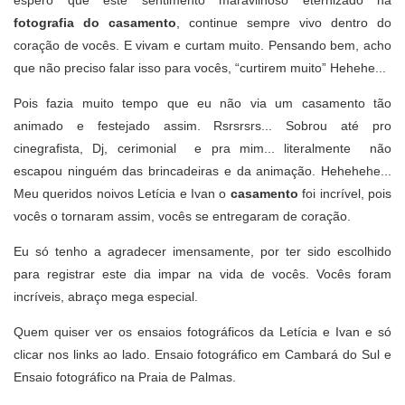
espero que este sentimento maravilhoso eternizado na
fotografia do casamento
, continue sempre vivo dentro do
coração de vocês. E vivam e curtam muito. Pensando bem, acho
que não preciso falar isso para vocês, “curtirem muito” Hehehe...
Pois fazia muito tempo que eu não via um casamento tão
animado e festejado assim. Rsrsrsrs... Sobrou até pro
cinegrafista, Dj, cerimonial e pra mim... literalmente não
escapou ninguém das brincadeiras e da animação. Hehehehe...
Meu queridos noivos Letícia e Ivan o
casamento
foi incrível, pois
vocês o tornaram assim, vocês se entregaram de coração.
Eu só tenho a agradecer imensamente, por ter sido escolhido
para registrar este dia impar na vida de vocês. Vocês foram
incríveis, abraço mega especial.
Quem quiser ver os ensaios fotográficos da Letícia e Ivan e só
clicar nos links ao lado.
Ensaio fotográfico em Cambará do Sul
e
Ensaio fotográfico na Praia de Palmas
.