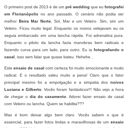
O primeiro post de 2013 é de um
pré wedding
que eu
fotografei
em Florianópolis
no ano passado. O cenário não podia ser
melhor
Beira Mar Norte
, Sol, Mar e um Veleiro. Sim, sim um
Veleiro. Ficou muito legal. Enquanto os noivos velejavam eu os
seguia embarcado em uma lancha rápida. Foi adrenalina pura.
Enquanto o piloto da lancha fazia manobras bem radicais e
fazendo curva para um lado, para outro. Eu ia
fotografando o
casal
, isso sem falar que quase bateu. Hehehe...
Este
ensaio de casal
com certeza foi muito emocionante e muito
radical. E o resultado valeu muito a pena! Claro que o fator
principal mesmo foi a empolgação e a simpatia dos
noivos
Luciana e Gilberto
. Vocês foram fantásticos!!! Não vejo a hora
de chegar o
dia do casamento
. Adorei fazer ensaio de casal
com Veleiro ou lancha. Quem se habilita???
Mas é bom deixar algo bem claro. Vocês sabem o que é
essencial, para fazer fotos lindas e maravilhosas de um
ensaio