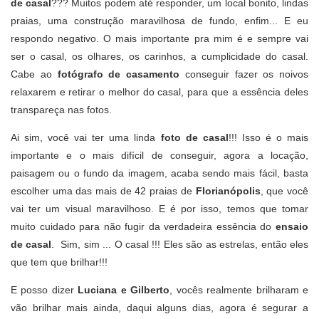
de casal
??? Muitos podem até responder, um local bonito, lindas
praias, uma construção maravilhosa de fundo, enfim... E eu
respondo negativo. O mais importante pra mim é e sempre vai
ser o casal, os olhares, os carinhos, a cumplicidade do casal.
Cabe ao
fotógrafo de casamento
conseguir fazer os noivos
relaxarem e retirar o melhor do casal, para que a essência deles
transpareça nas fotos.
Ai sim, você vai ter uma linda
foto de casal
!!! Isso é o mais
importante e o mais difícil de conseguir, agora a locação,
paisagem ou o fundo da imagem, acaba sendo mais fácil, basta
escolher uma das mais de 42 praias de
Florianópolis
, que você
vai ter um visual maravilhoso. E é por isso, temos que tomar
muito cuidado para não fugir da verdadeira essência do
ensaio
de casal
. Sim, sim ... O casal !!! Eles são as estrelas, então eles
que tem que brilhar!!!
E posso dizer
Luciana e Gilberto
, vocês realmente brilharam e
vão brilhar mais ainda, daqui alguns dias, agora é segurar a